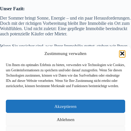
Unser Fazit:
Der Sommer bringt Sonne, Energie – und ein paar Herausforderungen.
Doch mit der richtigen Vorbereitung bleibt Ihre Immobilie ein Ort zum
Wohlfühlen. Und nicht zuletzt: Eine gepflegte Immobilie beeindruckt
auch potenzielle Käufer oder Mieter.
Wenn Sie unsicher sind, was Ihrer Immobilie guttut, stehen wir Ihnen
gern zur Seite – mit Fachwissen, Erfahrung und einem Auge fürs
Zustimmung verwalten
Detail.
Um Ihnen ein optimales Erlebnis zu bieten, verwenden wir Technologien wie Cookies,
Denn gute Pflege ist der beste Sonnenschutz für Ihr Zuhause.
um Geräteinformationen zu speichern und/oder darauf zuzugreifen. Wenn Sie diesen
Technologien zustimmen, können wir Daten wie das Surfverhalten oder eindeutige
IDs auf dieser Website verarbeiten. Wenn Sie Ihre Zustimmung nicht erteilst oder
zurückziehst, können bestimmte Merkmale und Funktionen beeinträchtigt werden.
VORHERIGER
NÄCHSTER
Akzeptieren
Ablehnen
Copyright © 2026 - Alle Rechte vorbehalten. Erstellt mit ❤
designside