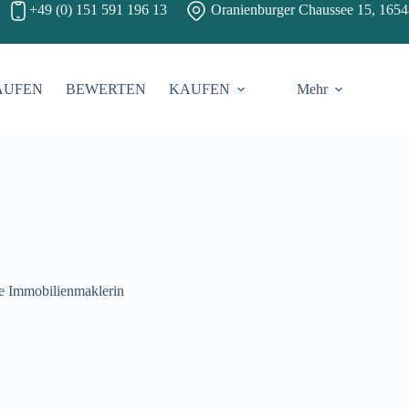
+49 (0) 151 591 196 13
Oranienburger Chaussee 15
, 165
AUFEN
BEWERTEN
KAUFEN
Mehr
te Immobilienmaklerin