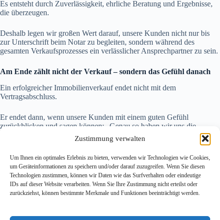
Es entsteht durch Zuverlässigkeit, ehrliche Beratung und Ergebnisse,
die überzeugen.
Deshalb legen wir großen Wert darauf, unsere Kunden nicht nur bis
zur Unterschrift beim Notar zu begleiten, sondern während des
gesamten Verkaufsprozesses ein verlässlicher Ansprechpartner zu sein.
Am Ende zählt nicht der Verkauf – sondern das Gefühl danach
Ein erfolgreicher Immobilienverkauf endet nicht mit dem
Vertragsabschluss.
Er endet dann, wenn unsere Kunden mit einem guten Gefühl
zurückblicken und sagen können: „Genau so haben wir uns die
Zusammenarbeit vorgestellt.“
Zustimmung verwalten
Dieses Vertrauen ist für uns der größte Erfolg – und gleichzeitig der
Um Ihnen ein optimales Erlebnis zu bieten, verwenden wir Technologien wie Cookies,
Anspruch, mit dem wir jeden Tag aufs Neue arbeiten.
um Geräteinformationen zu speichern und/oder darauf zuzugreifen. Wenn Sie diesen
Technologien zustimmen, können wir Daten wie das Surfverhalten oder eindeutige
IDs auf dieser Website verarbeiten. Wenn Sie Ihre Zustimmung nicht erteilst oder
zurückziehst, können bestimmte Merkmale und Funktionen beeinträchtigt werden.
VORHERIGER
NÄCHSTER